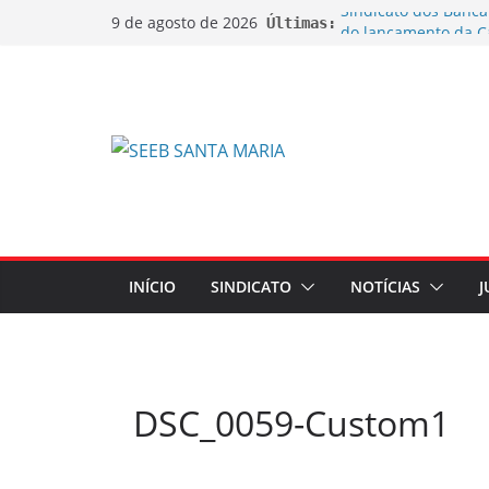
Sindicato dos Bancá
9 de agosto de 2026
Últimas:
do lançamento da C
Sindicato ajuíza açõ
bobinas de papel t
Sindicato ajuíza açã
na aposentadoria d
EDITAL DE CANCEL
EXTRAORDINÁRIA
EDITAL DE CONVOC
EXTRAORDINÁRIA Emp
de Ações sobre Jorn
INÍCIO
SINDICATO
NOTÍCIAS
J
DSC_0059-Custom1