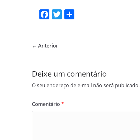
F
T
S
a
w
h
c
itt
ar
e
er
e
← Anterior
b
o
o
Deixe um comentário
k
O seu endereço de e-mail não será publicado.
Comentário
*