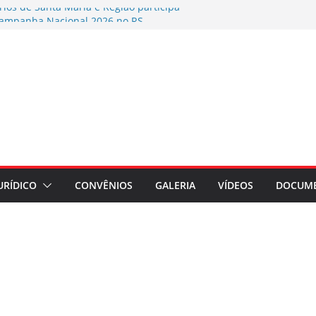
rios de Santa Maria e Região participa
ampanha Nacional 2026 no RS
es por exposição ao Bisfenol nas
érmico
o coletiva contra a Caixa por prejuízos
a FUNCEF
AMENTO DE ASSEMBLEIA GERAL
AÇÃO ASSEMBLEIA GERAL
regados do Banrisul – Beneficiários
ada no Banrisul
URÍDICO
CONVÊNIOS
GALERIA
VÍDEOS
DOCUM