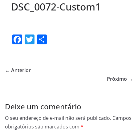
DSC_0072-Custom1
F
T
S
a
w
h
c
itt
ar
e
er
e
← Anterior
b
Próximo →
o
o
Deixe um comentário
k
O seu endereço de e-mail não será publicado.
Campos
obrigatórios são marcados com
*