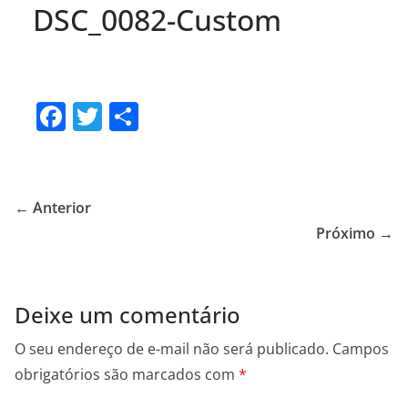
DSC_0082-Custom
F
T
S
a
w
h
c
itt
ar
e
er
e
← Anterior
b
Próximo →
o
o
Deixe um comentário
k
O seu endereço de e-mail não será publicado.
Campos
obrigatórios são marcados com
*