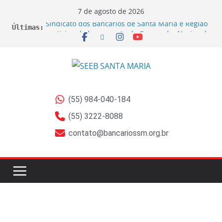
7 de agosto de 2026
Sindicato dos Bancários de Santa Maria e Região
Últimas:
participa do lançamento da Campanha Nacional
2026 no RS
Sindicato ajuíza ações por exposição ao Bisfenol
nas bobinas de papel térmico
Sindicato ajuíza ação coletiva contra a Caixa por
prejuízos na aposentadoria da FUNCEF
EDITAL DE CANCELAMENTO DE ASSEMBLEIA
(55) 984-040-184
GERAL EXTRAORDINÁRIA
EDITAL DE CONVOCAÇÃO ASSEMBLEIA GERAL
(55) 3222-8088
EXTRAORDINÁRIA Empregados do Banrisul –
contato@bancariossm.org.br
Beneficiários de Ações sobre Jornada no Banrisul