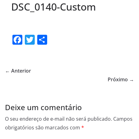
DSC_0140-Custom
F
T
S
a
w
h
c
itt
ar
e
er
e
← Anterior
b
Próximo →
o
o
Deixe um comentário
k
O seu endereço de e-mail não será publicado.
Campos
obrigatórios são marcados com
*