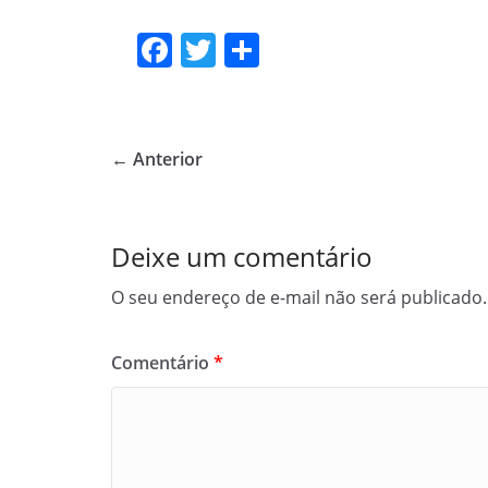
F
T
S
a
w
h
c
itt
ar
e
er
e
← Anterior
b
o
o
Deixe um comentário
k
O seu endereço de e-mail não será publicado.
Comentário
*