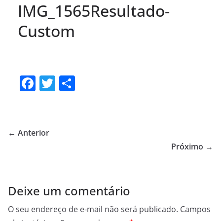
IMG_1565Resultado-
Custom
F
T
S
a
w
h
c
itt
ar
e
er
e
← Anterior
b
Próximo →
o
o
Deixe um comentário
k
O seu endereço de e-mail não será publicado.
Campos