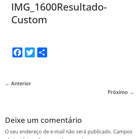
IMG_1600Resultado-
Custom
F
T
S
a
w
h
c
itt
ar
e
er
e
← Anterior
b
Próximo →
o
o
Deixe um comentário
k
O seu endereço de e-mail não será publicado.
Campos