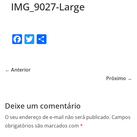
IMG_9027-Large
F
T
S
a
w
h
c
itt
ar
e
er
e
← Anterior
b
Próximo →
o
o
Deixe um comentário
k
O seu endereço de e-mail não será publicado.
Campos
obrigatórios são marcados com
*