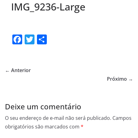
IMG_9236-Large
F
T
S
a
w
h
c
itt
ar
e
er
e
← Anterior
b
Próximo →
o
o
Deixe um comentário
k
O seu endereço de e-mail não será publicado.
Campos
obrigatórios são marcados com
*