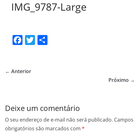
IMG_9787-Large
F
T
S
a
w
h
c
itt
ar
e
er
e
← Anterior
b
Próximo →
o
o
Deixe um comentário
k
O seu endereço de e-mail não será publicado.
Campos
obrigatórios são marcados com
*