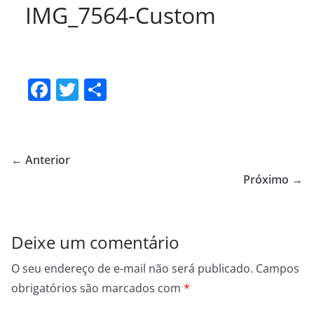
IMG_7564-Custom
F
T
S
a
w
h
c
itt
ar
e
er
e
← Anterior
b
Próximo →
o
o
Deixe um comentário
k
O seu endereço de e-mail não será publicado.
Campos
obrigatórios são marcados com
*