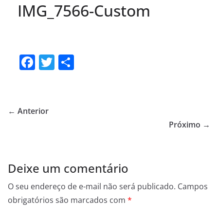
IMG_7566-Custom
F
T
S
a
w
h
c
itt
ar
e
er
e
← Anterior
b
Próximo →
o
o
Deixe um comentário
k
O seu endereço de e-mail não será publicado.
Campos
obrigatórios são marcados com
*