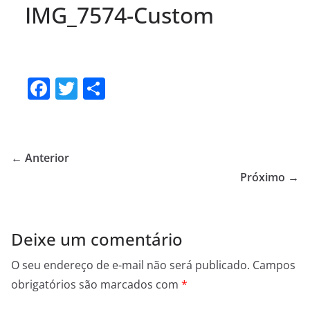
IMG_7574-Custom
F
T
S
a
w
h
c
itt
ar
e
er
e
← Anterior
b
Próximo →
o
o
Deixe um comentário
k
O seu endereço de e-mail não será publicado.
Campos
obrigatórios são marcados com
*