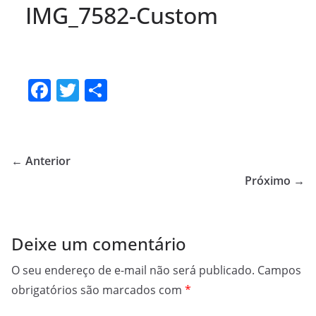
IMG_7582-Custom
F
T
S
a
w
h
c
itt
ar
e
er
e
← Anterior
b
Próximo →
o
o
Deixe um comentário
k
O seu endereço de e-mail não será publicado.
Campos
obrigatórios são marcados com
*