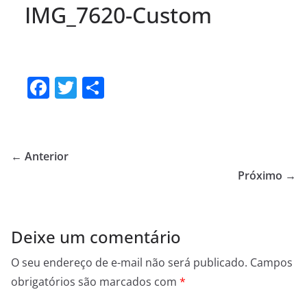
IMG_7620-Custom
F
T
S
a
w
h
c
itt
ar
e
er
e
← Anterior
b
Próximo →
o
o
Deixe um comentário
k
O seu endereço de e-mail não será publicado.
Campos
obrigatórios são marcados com
*