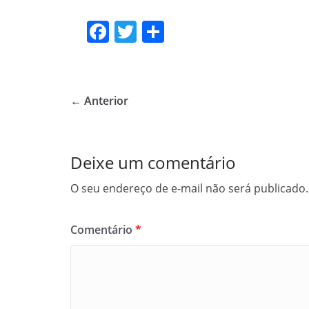
F
T
S
a
w
h
c
itt
ar
e
er
e
← Anterior
b
o
o
Deixe um comentário
k
O seu endereço de e-mail não será publicado.
Comentário
*