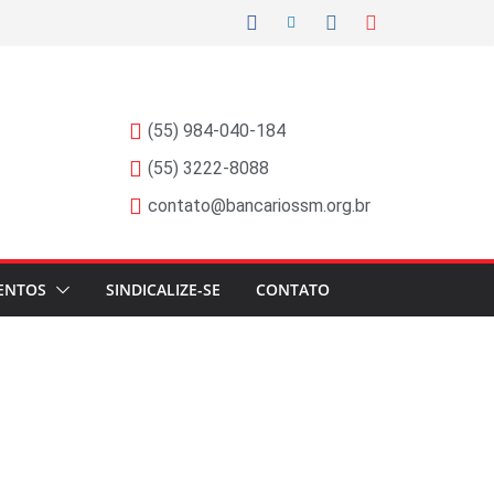
(55) 984-040-184
(55) 3222-8088
contato@bancariossm.org.br
ENTOS
SINDICALIZE-SE
CONTATO