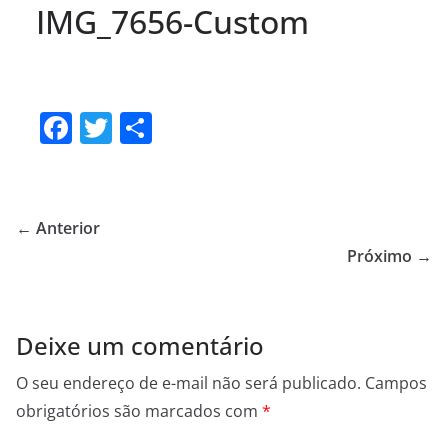
IMG_7656-Custom
F
T
S
a
w
h
c
itt
ar
e
er
e
← Anterior
b
Próximo →
o
o
Deixe um comentário
k
O seu endereço de e-mail não será publicado.
Campos
obrigatórios são marcados com
*