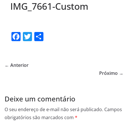
IMG_7661-Custom
F
T
S
a
w
h
c
itt
ar
e
er
e
← Anterior
b
Próximo →
o
o
Deixe um comentário
k
O seu endereço de e-mail não será publicado.
Campos
obrigatórios são marcados com
*