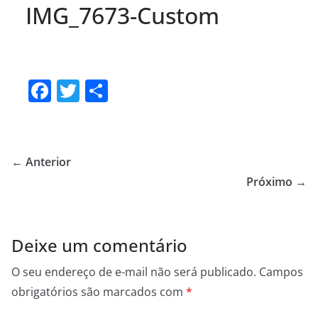
IMG_7673-Custom
F
T
S
a
w
h
c
itt
ar
e
er
e
← Anterior
b
Próximo →
o
o
Deixe um comentário
k
O seu endereço de e-mail não será publicado.
Campos
obrigatórios são marcados com
*