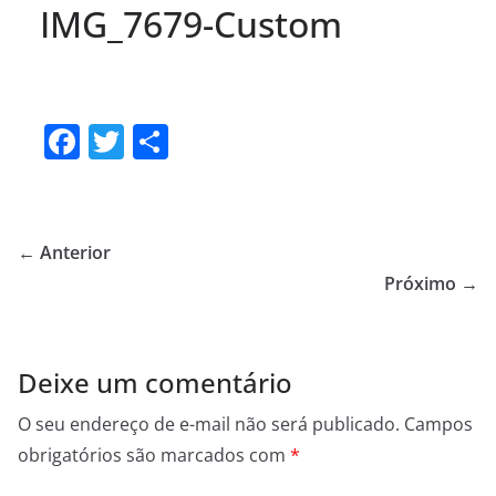
IMG_7679-Custom
F
T
S
a
w
h
c
itt
ar
e
er
e
← Anterior
b
Próximo →
o
o
Deixe um comentário
k
O seu endereço de e-mail não será publicado.
Campos
obrigatórios são marcados com
*