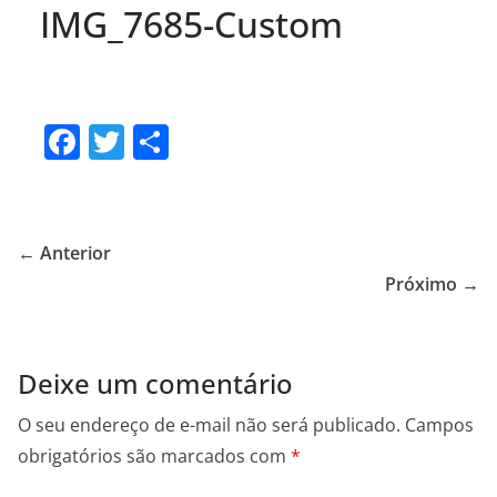
IMG_7685-Custom
F
T
S
a
w
h
c
itt
ar
e
er
e
← Anterior
b
Próximo →
o
o
Deixe um comentário
k
O seu endereço de e-mail não será publicado.
Campos
obrigatórios são marcados com
*