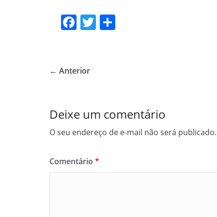
F
T
S
a
w
h
c
itt
ar
e
er
e
← Anterior
b
o
o
Deixe um comentário
k
O seu endereço de e-mail não será publicado.
Comentário
*