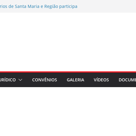
rios de Santa Maria e Região participa
ampanha Nacional 2026 no RS
es por exposição ao Bisfenol nas
érmico
o coletiva contra a Caixa por prejuízos
a FUNCEF
AMENTO DE ASSEMBLEIA GERAL
AÇÃO ASSEMBLEIA GERAL
regados do Banrisul – Beneficiários
ada no Banrisul
URÍDICO
CONVÊNIOS
GALERIA
VÍDEOS
DOCUM