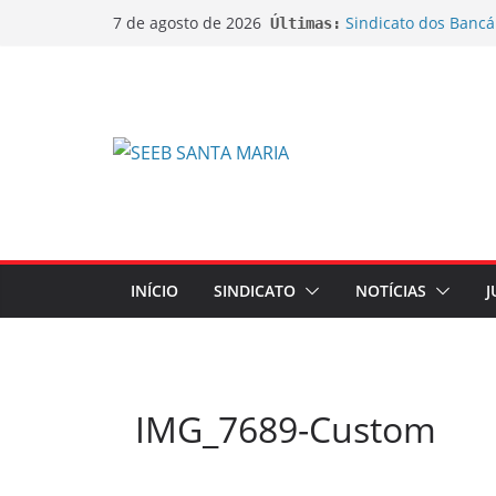
Sindicato dos Bancá
7 de agosto de 2026
Últimas:
do lançamento da C
Sindicato ajuíza açõ
bobinas de papel t
Sindicato ajuíza açã
na aposentadoria d
EDITAL DE CANCEL
EXTRAORDINÁRIA
EDITAL DE CONVOC
EXTRAORDINÁRIA Emp
de Ações sobre Jorn
INÍCIO
SINDICATO
NOTÍCIAS
J
IMG_7689-Custom