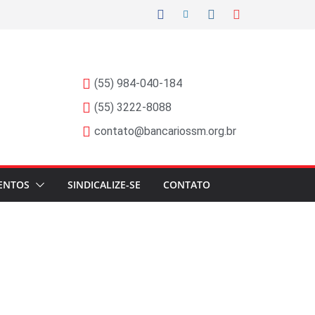
(55) 984-040-184
(55) 3222-8088
contato@bancariossm.org.br
ENTOS
SINDICALIZE-SE
CONTATO