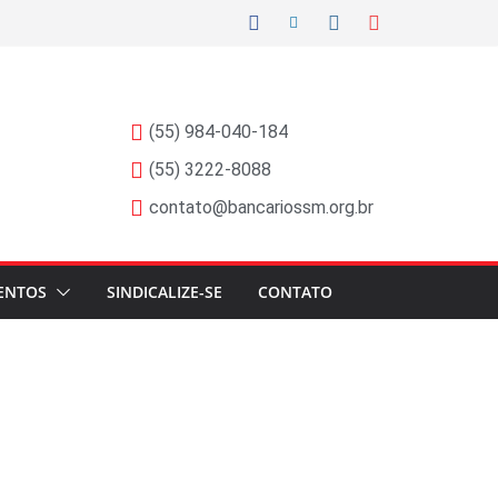
(55) 984-040-184
(55) 3222-8088
contato@bancariossm.org.br
ENTOS
SINDICALIZE-SE
CONTATO