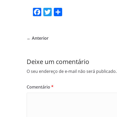
F
T
S
a
w
h
c
itt
ar
e
er
e
← Anterior
b
o
o
Deixe um comentário
k
O seu endereço de e-mail não será publicado.
Comentário
*