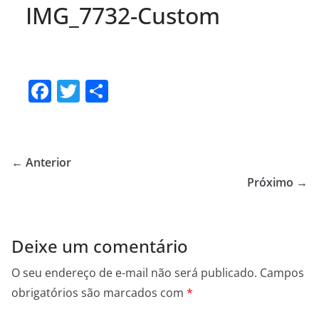
IMG_7732-Custom
F
T
S
a
w
h
c
itt
ar
e
er
e
← Anterior
b
Próximo →
o
o
Deixe um comentário
k
O seu endereço de e-mail não será publicado.
Campos
obrigatórios são marcados com
*