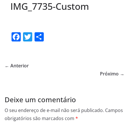
IMG_7735-Custom
F
T
S
a
w
h
c
itt
ar
e
er
e
← Anterior
b
Próximo →
o
o
Deixe um comentário
k
O seu endereço de e-mail não será publicado.
Campos
obrigatórios são marcados com
*