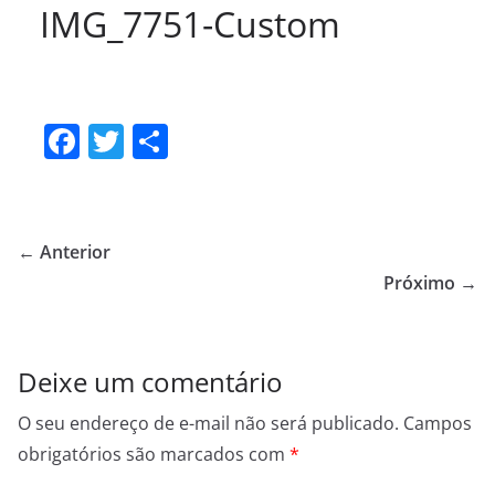
IMG_7751-Custom
F
T
S
a
w
h
c
itt
ar
e
er
e
← Anterior
b
Próximo →
o
o
Deixe um comentário
k
O seu endereço de e-mail não será publicado.
Campos
obrigatórios são marcados com
*