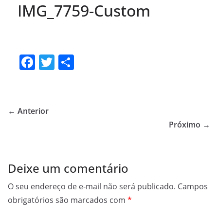
IMG_7759-Custom
F
T
S
a
w
h
c
itt
ar
e
er
e
← Anterior
b
Próximo →
o
o
Deixe um comentário
k
O seu endereço de e-mail não será publicado.
Campos
obrigatórios são marcados com
*