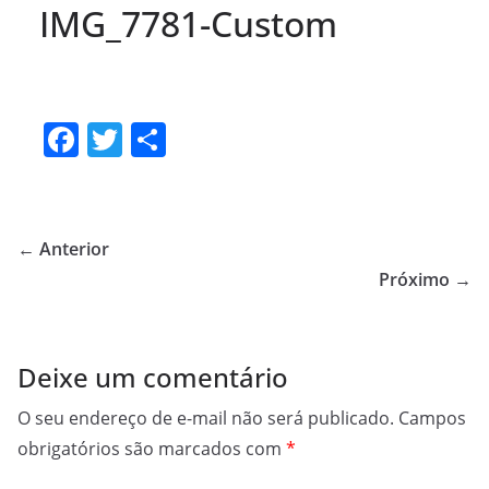
IMG_7781-Custom
F
T
S
a
w
h
c
itt
ar
e
er
e
← Anterior
b
Próximo →
o
o
Deixe um comentário
k
O seu endereço de e-mail não será publicado.
Campos
obrigatórios são marcados com
*