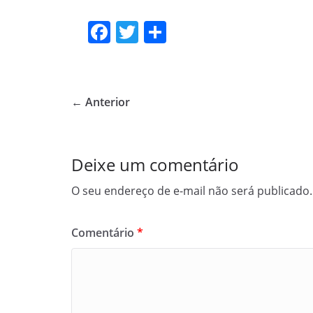
F
T
S
a
w
h
c
itt
ar
e
er
e
← Anterior
b
o
o
Deixe um comentário
k
O seu endereço de e-mail não será publicado.
Comentário
*