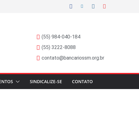
(55) 984-040-184
(55) 3222-8088
contato@bancariossm.org.br
ENTOS
SINDICALIZE-SE
CONTATO