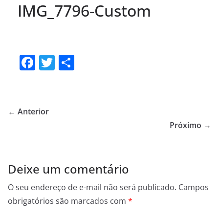
IMG_7796-Custom
F
T
S
a
w
h
c
itt
ar
e
er
e
← Anterior
b
Próximo →
o
o
Deixe um comentário
k
O seu endereço de e-mail não será publicado.
Campos
obrigatórios são marcados com
*