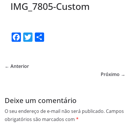
IMG_7805-Custom
F
T
S
a
w
h
c
itt
ar
e
er
e
← Anterior
b
Próximo →
o
o
Deixe um comentário
k
O seu endereço de e-mail não será publicado.
Campos
obrigatórios são marcados com
*