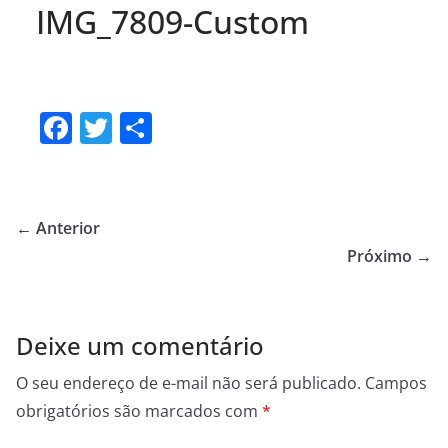
IMG_7809-Custom
F
T
S
a
w
h
c
itt
ar
e
er
e
← Anterior
b
Próximo →
o
o
Deixe um comentário
k
O seu endereço de e-mail não será publicado.
Campos
obrigatórios são marcados com
*