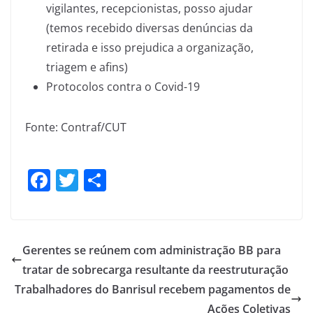
vigilantes, recepcionistas, posso ajudar
(temos recebido diversas denúncias da
retirada e isso prejudica a organização,
triagem e afins)
Protocolos contra o Covid-19
Fonte: Contraf/CUT
F
T
S
a
w
h
c
itt
ar
e
er
e
Gerentes se reúnem com administração BB para
b
tratar de sobrecarga resultante da reestruturação
o
Trabalhadores do Banrisul recebem pagamentos de
Ações Coletivas