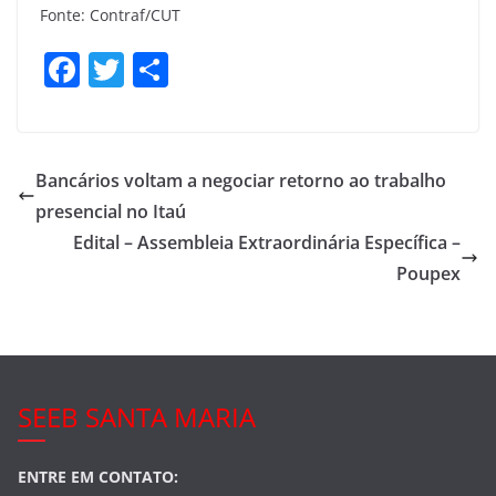
Fonte: Contraf/CUT
F
T
S
a
w
h
c
itt
ar
e
er
e
Bancários voltam a negociar retorno ao trabalho
b
presencial no Itaú
o
Edital – Assembleia Extraordinária Específica –
o
Poupex
k
SEEB SANTA MARIA
ENTRE EM CONTATO: