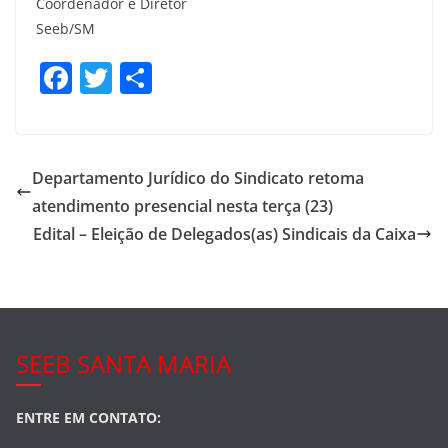
Coordenador e Diretor
Seeb/SM
F
T
S
a
w
h
c
itt
ar
e
er
e
Departamento Jurídico do Sindicato retoma
b
atendimento presencial nesta terça (23)
o
Edital – Eleição de Delegados(as) Sindicais da Caixa
o
k
SEEB SANTA MARIA
ENTRE EM CONTATO: