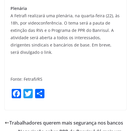
Plenária
A Fetrafi realizará uma plenária, na quarta-feira (22), às
18h, por videoconferência. O tema será a pauta de
extinção das RVs e o Programa de PPR do Banrisul. A
atividade será aberta a todos os interessados,
dirigentes sindicais e bancários de base. Em breve,
será divulgado o link.
Fonte: Fetrafi/RS
F
T
S
a
w
h
c
itt
ar
e
er
e
Trabalhadores querem mais segurança nos bancos
b