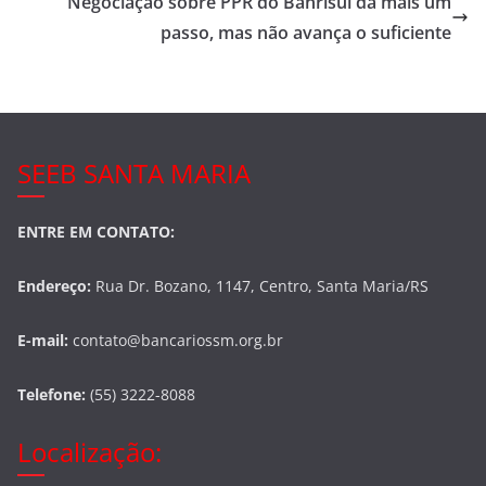
Negociação sobre PPR do Banrisul dá mais um
o
passo, mas não avança o suficiente
o
k
SEEB SANTA MARIA
ENTRE EM CONTATO:
Endereço:
Rua Dr. Bozano, 1147, Centro, Santa Maria/RS
E-mail:
contato@bancariossm.org.br
Telefone:
(55) 3222-8088
Localização: