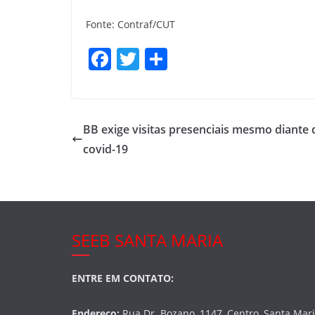
Fonte: Contraf/CUT
F
T
S
a
w
h
c
itt
ar
e
er
e
BB exige visitas presenciais mesmo diante
b
covid-19
o
o
k
SEEB SANTA MARIA
ENTRE EM CONTATO:
Endereço:
Rua Dr. Bozano, 1147, Centro, Santa Mar