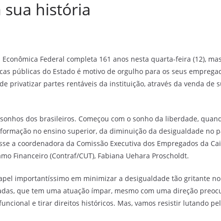
sua história
a Econômica Federal completa 161 anos nesta quarta-feira (12), m
icas públicas do Estado é motivo de orgulho para os seus emprega
de privatizar partes rentáveis da instituição, através da venda de 
s sonhos dos brasileiros. Começou com o sonho da liberdade, qua
da formação no ensino superior, da diminuição da desigualdade no p
 disse a coordenadora da Comissão Executiva dos Empregados da Caix
mo Financeiro (Contraf/CUT), Fabiana Uehara Proscholdt.
pel importantíssimo em minimizar a desigualdade tão gritante no 
adas, que tem uma atuação ímpar, mesmo com uma direção preocup
cional e tirar direitos históricos. Mas, vamos resistir lutando pel