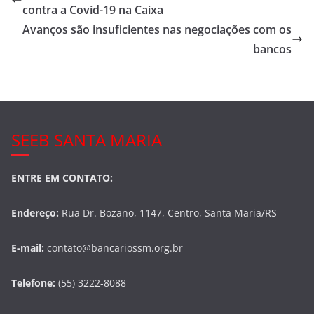
b
contra a Covid-19 na Caixa
o
Avanços são insuficientes nas negociações com os
o
bancos
k
SEEB SANTA MARIA
ENTRE EM CONTATO:
Endereço:
Rua Dr. Bozano, 1147, Centro, Santa Maria/RS
E-mail:
contato@bancariossm.org.br
Telefone:
(55) 3222-8088