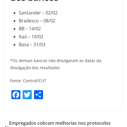
Santander – 02/02
Bradesco – 08/02
BB – 14/02
Itaú – 10/02
Basa – 31/03
*Os demais bancos não divulgaram as datas da
divulgação dos resultados
Fonte: Contraf/CUT
F
T
S
a
w
h
c
itt
ar
e
er
e
Empregados cobram melhorias nos protocolos