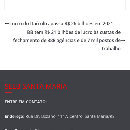
a
w
h
c
itt
ar
e
er
e
Lucro do Itaú ultrapassa R$ 26 bilhões em 2021
b
BB tem R$ 21 bilhões de lucro às custas de
o
fechamento de 388 agências e de 7 mil postos de
o
trabalho
k
SEEB SANTA MARIA
ENTRE EM CONTATO:
Endereço:
Rua Dr. Bozano, 1147, Centro, Santa Maria/RS