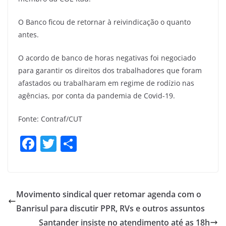
O Banco ficou de retornar à reivindicação o quanto
antes.
O acordo de banco de horas negativas foi negociado
para garantir os direitos dos trabalhadores que foram
afastados ou trabalharam em regime de rodízio nas
agências, por conta da pandemia de Covid-19.
Fonte: Contraf/CUT
F
T
S
a
w
h
c
itt
ar
e
er
e
Movimento sindical quer retomar agenda com o
b
Banrisul para discutir PPR, RVs e outros assuntos
o
Santander insiste no atendimento até as 18h