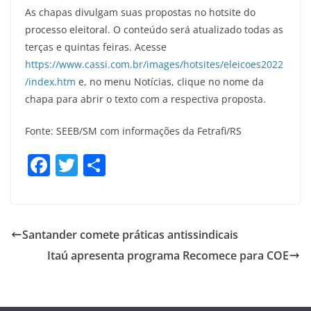
As chapas divulgam suas propostas no hotsite do
processo eleitoral. O conteúdo será atualizado todas as
terças e quintas feiras. Acesse
https://www.cassi.com.br/images/hotsites/eleicoes2022
/index.htm
e, no menu Notícias, clique no nome da
chapa para abrir o texto com a respectiva proposta.
Fonte: SEEB/SM com informações da Fetrafi/RS
F
T
S
a
w
h
c
itt
ar
e
er
e
Santander comete práticas antissindicais
b
Itaú apresenta programa Recomece para COE
o
o