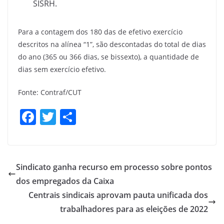
SISRH.
Para a contagem dos 180 das de efetivo exercício
descritos na alínea “1”, são descontadas do total de dias
do ano (365 ou 366 dias, se bissexto), a quantidade de
dias sem exercício efetivo.
Fonte: Contraf/CUT
F
T
S
a
w
h
c
itt
ar
e
er
e
Sindicato ganha recurso em processo sobre pontos
b
dos empregados da Caixa
o
Centrais sindicais aprovam pauta unificada dos
o
trabalhadores para as eleições de 2022