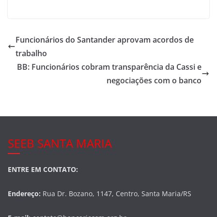
a
w
h
c
itt
ar
e
er
e
Funcionários do Santander aprovam acordos de
b
trabalho
o
BB: Funcionários cobram transparência da Cassi e
o
negociações com o banco
k
SEEB SANTA MARIA
ENTRE EM CONTATO:
Endereço:
Rua Dr. Bozano, 1147, Centro, Santa Maria/RS