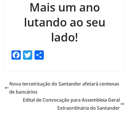
Mais um ano
lutando ao seu
lado!
F
T
S
a
w
h
c
itt
ar
e
er
e
Nova terceirização do Santander afetará centenas
b
de bancários
o
Edital de Convocação para Assembleia Geral
o
Extraordinária do Santander
k