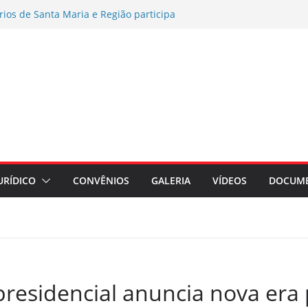
rios de Santa Maria e Região participa
ampanha Nacional 2026 no RS
es por exposição ao Bisfenol nas
érmico
o coletiva contra a Caixa por prejuízos
a FUNCEF
AMENTO DE ASSEMBLEIA GERAL
AÇÃO ASSEMBLEIA GERAL
regados do Banrisul – Beneficiários
ada no Banrisul
URÍDICO
CONVÊNIOS
GALERIA
VÍDEOS
DOCUM
presidencial anuncia nova era