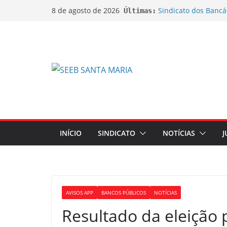
Sindicato dos Bancá
8 de agosto de 2026
Últimas:
do lançamento da C
Sindicato ajuíza açõ
bobinas de papel t
Sindicato ajuíza açã
na aposentadoria d
EDITAL DE CANCEL
EXTRAORDINÁRIA
EDITAL DE CONVOC
EXTRAORDINÁRIA Emp
de Ações sobre Jorn
INÍCIO
SINDICATO
NOTÍCIAS
J
AVISOS APP
BANCOS PÚBLICOS
NOTÍCIAS
Resultado da eleição 