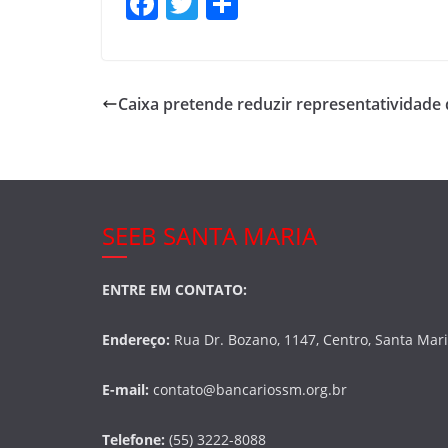
F
T
S
a
w
h
c
itt
ar
e
er
e
Caixa pretende reduzir representatividad
b
o
o
k
SEEB SANTA MARIA
ENTRE EM CONTATO:
Endereço:
Rua Dr. Bozano, 1147, Centro, Santa Mar
E-mail:
contato@bancariossm.org.br
Telefone:
(55) 3222-8088