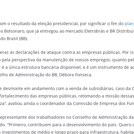
om o resultado da eleição presidencial, por significar o fim do
plan
 Bolsonaro, que já entregou ao mercado Eletrobrás e BR Distribui
o Brasil (BB).
ras as declarações de ataque contra as empresas públicas. Por iss
nto pela perspectiva da manutenção de nossos empregos, quanto pe
 é a única estrutura bancária disponível, e é um instrumento de a
elho de Administração do BB, Débora Fonseca.
 de desmonte em andamento com a venda de subsidiárias, caso da Cai
fortalecimento das empresas públicas, retomando a missão dessas
a”, avaliou ainda o coordenador da Comissão de Empresa dos Func
 representante dos trabalhadores no Conselho de Administração da
o. “Primeiro, contribuem para o desenvolvimento do país. Quero 
investimentos de médio e longo prazo para infraestrutura, habitaçã