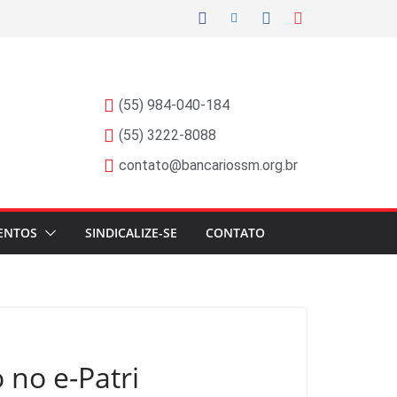
(55) 984-040-184
(55) 3222-8088
contato@bancariossm.org.br
ENTOS
SINDICALIZE-SE
CONTATO
 no e-Patri