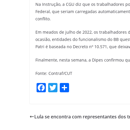
Na Instrução, a CGU diz que os trabalhadores po
Federal, que seriam carregadas automaticamente
conflito.
Em meados de julho de 2022, os trabalhadores do
ocasião, entidades do funcionalismo do BB ques
Patri é baseada no Decreto nº 10.571, que deixa
Finalmente, nesta semana, a Dipes confirmou qu
Fonte: Contraf/CUT
F
T
S
a
w
h
c
itt
ar
e
er
e
Lula se encontra com representantes dos 
b