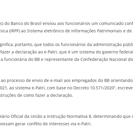
pes) do Banco do Brasil enviou aos funcionários um comunicado co
ca (IRPF) ao Sistema eletrônico de Informações Patrimoniais e de Co
fica, portanto, que todos os funcionários da administração públic
zer a declaração ao e-Patri, que é um sistema do governo federa
ou a funcionária do BB e representante da Confederação Nacional d
io ao processo de envio de e-mail aos empregados do BB orientand
2021, ao sistema e-Patri, com base no Decreto 10.571/2020”, escr
nstruções de como fazer a declaração.
iário Oficial da União a Instrução Normativa 8, determinando que
ssam gerar conflito de interesses via e-Patri.