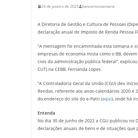
24 de janeiro de 2023
bancariosstamaria
A Diretoria de Gestão e Cultura de Pessoas (Di
declaração anual de Imposto de Renda Pessoa Físi
“A mensagem foi encaminhada esta semana e signi
empresas de economia mista como o BB, devem fa
civis da administração pública federal”, explic
CUT) na CEBB, Fernanda Lopes.
“A Controladoria Geral da União (CGU) deu iníc
Rendas, referente aos anos-calendários 2020 e 
do endereço do site do e-Patri (
aqui
), onde há i
Entenda
No dia 30 de junho de 2022 a CGU publicou no D
declarações anuais de bens e de situações que po