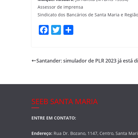
Assessor de imprensa
Sindicato dos Bancários de Santa Maria e Regiã
F
T
S
a
w
h
c
itt
ar
e
er
e
Santander: simulador de PLR 2023 já está d
b
o
o
k
SEEB SANTA MARIA
ENTRE EM CONTATO:
Endereço:
Rua Dr. Bozano, 1147, Centro, Santa Mar