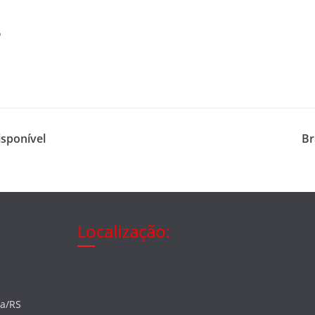
o
isponível
Br
Localização:
ia/RS