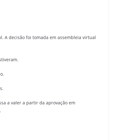
l. A decisão foi tomada em assembleia virtual
stiveram.
o.
s.
ssa a valer a partir da aprovação em
.