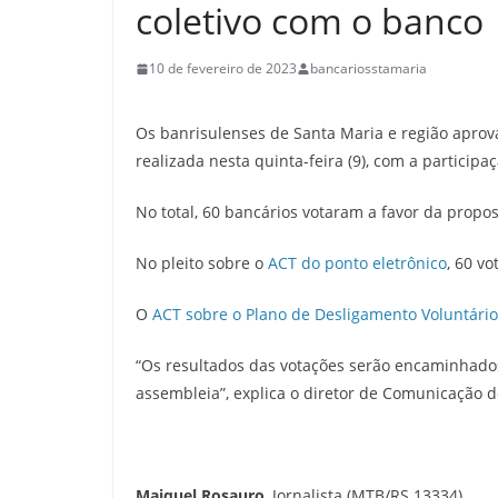
coletivo com o banco
10 de fevereiro de 2023
bancariosstamaria
Os banrisulenses de Santa Maria e região aprova
realizada nesta quinta-feira (9), com a participa
No total, 60 bancários votaram a favor da propo
No pleito sobre o
ACT do ponto eletrônico
, 60 v
O
ACT sobre o Plano de Desligamento Voluntário
“Os resultados das votações serão encaminhados 
assembleia”, explica o diretor de Comunicação d
Maiquel Rosauro
, Jornalista (MTB/RS 13334)