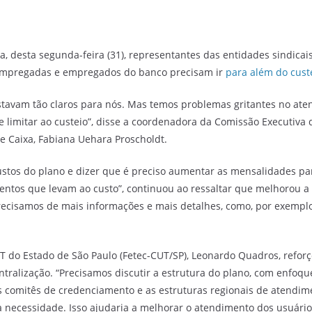
 desta segunda-feira (31), representantes das entidades sindicais
 empregadas e empregados do banco precisam ir
para além do cust
tavam tão claros para nós. Mas temos problemas gritantes no ate
 limitar ao custeio”, disse a coordenadora da Comissão Executiva
 Caixa, Fabiana Uehara Proscholdt.
ustos do plano e dizer que é preciso aumentar as mensalidades par
tos que levam ao custo”, continuou ao ressaltar que melhorou a
ecisamos de mais informações e mais detalhes, como, por exemplo
 do Estado de São Paulo (Fetec-CUT/SP), Leonardo Quadros, refor
ntralização. “Precisamos discutir a estrutura do plano, com enfoq
os comitês de credenciamento e as estruturas regionais de atendi
a necessidade. Isso ajudaria a melhorar o atendimento dos usuário