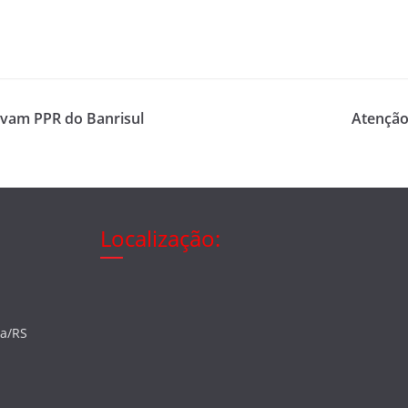
ovam PPR do Banrisul
Atenção
Localização:
ia/RS