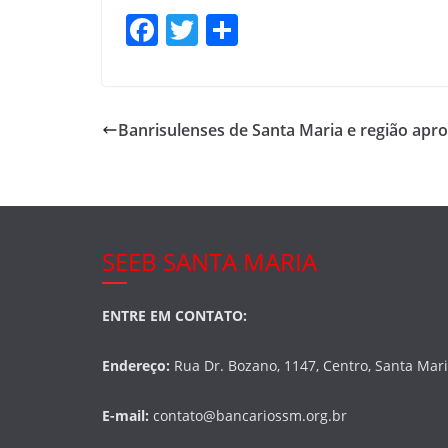
F
T
S
a
w
h
c
itt
ar
e
er
e
Banrisulenses de Santa Maria e região apr
b
o
o
k
SEEB SANTA MARIA
ENTRE EM CONTATO:
Endereço:
Rua Dr. Bozano, 1147, Centro, Santa Mar
E-mail:
contato@bancariossm.org.br