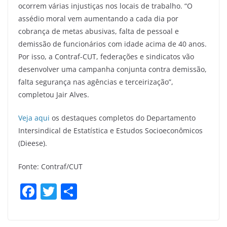
ocorrem várias injustiças nos locais de trabalho. “O
assédio moral vem aumentando a cada dia por
cobrança de metas abusivas, falta de pessoal e
demissão de funcionários com idade acima de 40 anos.
Por isso, a Contraf-CUT, federações e sindicatos vão
desenvolver uma campanha conjunta contra demissão,
falta segurança nas agências e terceirização”,
completou Jair Alves.
Veja aqui
os destaques completos do Departamento
Intersindical de Estatística e Estudos Socioeconômicos
(Dieese).
Fonte: Contraf/CUT
F
T
S
a
w
h
c
itt
ar