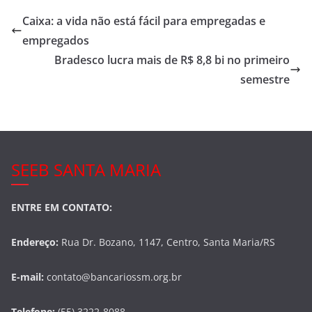
e
er
e
Caixa: a vida não está fácil para empregadas e
b
empregados
o
Bradesco lucra mais de R$ 8,8 bi no primeiro
o
semestre
k
SEEB SANTA MARIA
ENTRE EM CONTATO:
Endereço:
Rua Dr. Bozano, 1147, Centro, Santa Maria/RS
E-mail:
contato@bancariossm.org.br
Telefone:
(55) 3222-8088